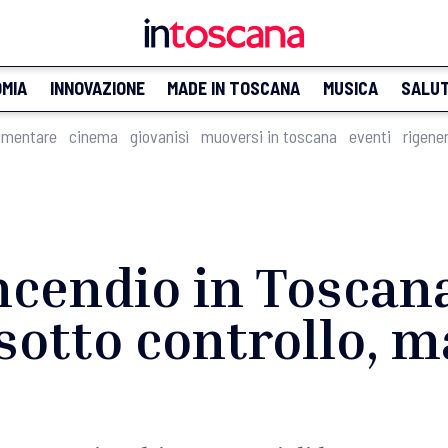
MIA
INNOVAZIONE
MADE IN TOSCANA
MUSICA
SALU
imentare
cinema
giovanisì
muoversi in toscana
eventi
rigene
ncendio in Toscan
sotto controllo, ma