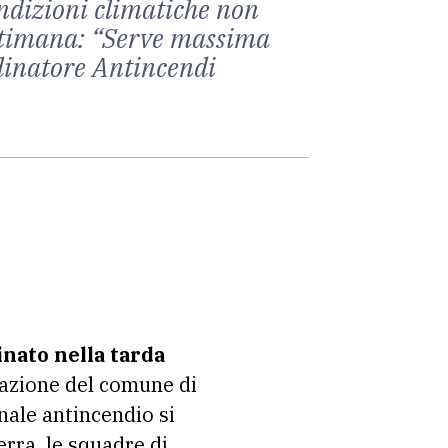
ondizioni climatiche non
settimana: “Serve massima
rdinatore Antincendi
inato nella tarda
frazione del comune di
onale antincendio si
erra, le squadre di