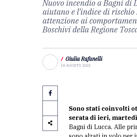
Nuovo incendio a Bagni di Lu
aiutano e l’indice di risch
attenzione ai comportamenti
Boschivi della Regione Tos
/
Giulia Rafanelli
18 AGOSTO 2021
Sono stati coinvolti o
serata di ieri, marted
Bagni di Lucca. Alle pri
sono alzati in volo per 