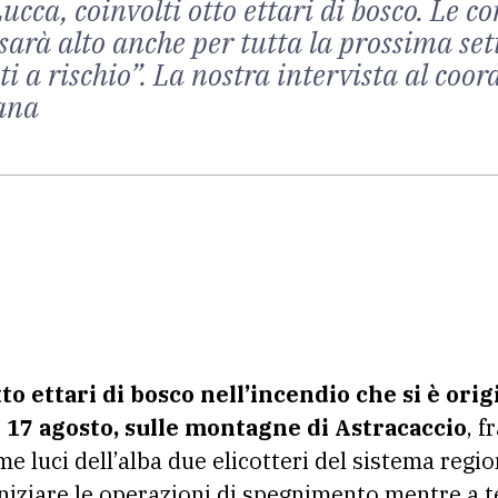
cca, coinvolti otto ettari di bosco. Le c
io sarà alto anche per tutta la prossima 
 a rischio”. La nostra intervista al coo
cana
tto ettari di bosco nell’incendio che si è orig
ì 17 agosto, sulle montagne di Astracaccio
, 
me luci dell’alba due elicotteri del sistema regi
iniziare le operazioni di spegnimento mentre a t