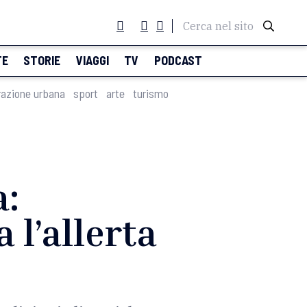
Cerca nel sito
TE
STORIE
VIAGGI
TV
PODCAST
razione urbana
sport
arte
turismo
a:
 l’allerta