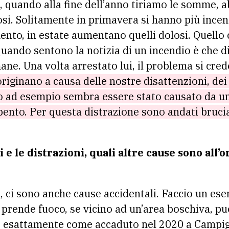
 quando alla fine dell’anno tiriamo le somme, 
osi. Solitamente in primavera si hanno più incend
ento, in estate aumentano quelli dolosi. Quello
ando sentono la notizia di un incendio è che die
ane. Una volta arrestato lui, il problema si cred
 originano a causa delle nostre disattenzioni, d
no ad esempio sembra essere stato causato da u
nto. Per questa distrazione sono andati bruciat
e le distrazioni, quali altre cause sono all’o
e, ci sono anche cause accidentali. Faccio un es
prende fuoco, se vicino ad un’area boschiva, pu
, esattamente come accaduto nel 2020 a Campigl