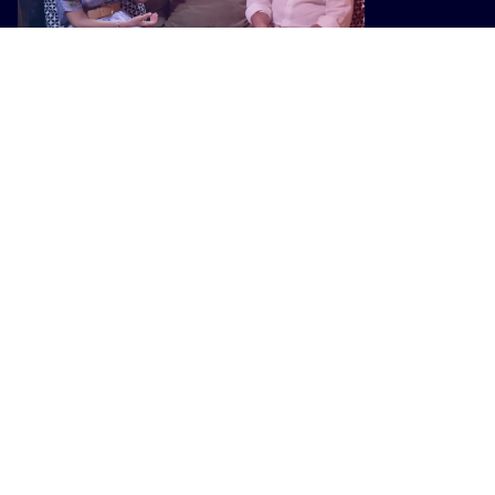
ATTUALITÀ
Camaiore Estate, il sindaco Pierucci:
"Il 6 agosto premio speciale per
Carlo Conti"
ATTUALITÀ
7,5 milioni dalla Regione Toscana
per la tutela della costa di Marina di
Pisa