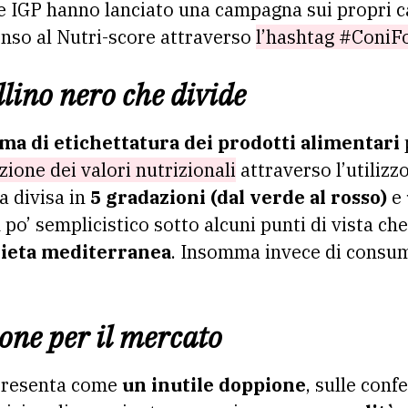
 e IGP hanno lanciato una campagna sui propri ca
senso al Nutri-score attraverso
l’hashtag #Coni
llino nero che divide
ma di etichettatura dei prodotti alimentari
azione dei valori nutrizionali
attraverso l’utilizz
a divisa in
5 gradazioni (dal verde al rosso)
e
po’ semplicistico sotto alcuni punti di vista c
ieta mediterranea
. Insomma invece di consum
one per il mercato
 presenta come
un inutile doppione
, sulle conf