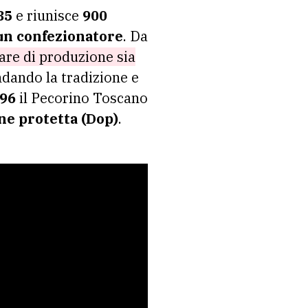
85
e riunisce
900
e un confezionatore
. Da
nare di produzione sia
dando la tradizione e
996
il Pecorino Toscano
ne protetta (Dop)
.