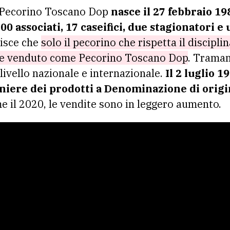
l Pecorino Toscano Dop
nasce il 27 febbraio 19
00 associati, 17 caseifici, due stagionatori 
tisce che
solo il pecorino che rispetta il discipli
o e venduto come Pecorino Toscano Dop
. Traman
 livello nazionale e internazionale.
Il 2 luglio 1
niere dei prodotti a Denominazione di origi
 il 2020, le vendite sono in leggero aumento.