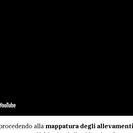
e procedendo alla
mappatura degli allevament