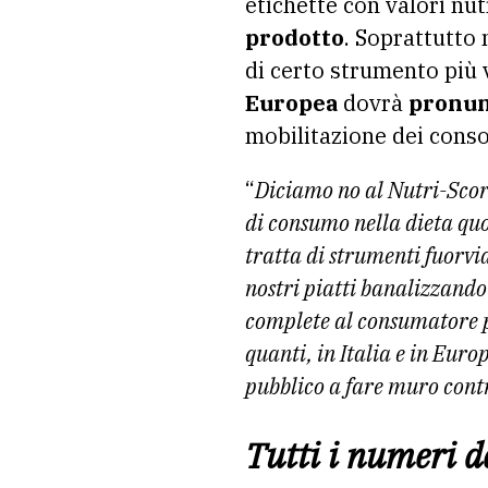
etichette con valori nu
prodotto
. Soprattutto 
di certo strumento più
Europea
dovrà
pronunc
mobilitazione dei conso
“
Diciamo no al Nutri-Score 
di consumo nella dieta qu
tratta di strumenti fuorvi
nostri piatti banalizzando 
complete al consumatore p
quanti, in Italia e in Euro
pubblico a fare muro contr
Tutti i numeri 