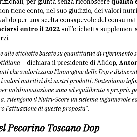
trizionali, per giunta senza riconoscere
qualità e
non tiene conto, nel suo giudizio, dei valori nutr
 valido per una scelta consapevole del consuma
iarsi entro il 2022
sull’etichetta supplementa
rzi.
alle etichette basate su quantitativi di riferimento s
otidiana
– dichiara il presidente di Afidop,
Anton
anti che svalorizzano l’immagine delle Dop e disincen
i valori nutritivi dei nostri prodotti. Sosteniamo inf
er un’alimentazione sana ed equilibrata e proprio pe
pa, ritengono il Nutri-Score un sistema ingannevole ed
o l’attuazione di questa proposta
“.
del Pecorino Toscano Dop