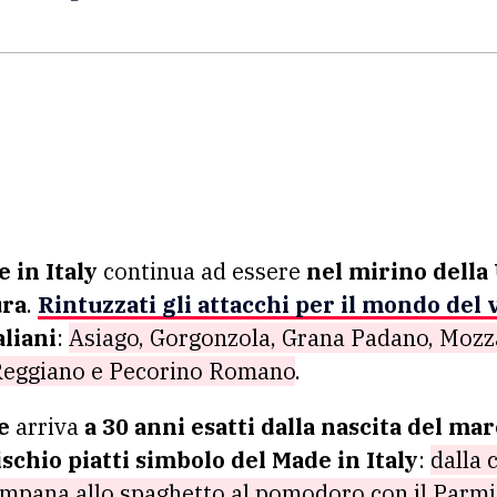
e in Italy
continua ad essere
nel mirino della
ura
.
Rintuzzati gli attacchi per il mondo del 
aliani
:
Asiago, Gorgonzola, Grana Padano, Mozza
Reggiano e Pecorino Romano
.
e
arriva
a 30 anni esatti dalla nascita del ma
ischio piatti simbolo del Made in Italy
:
dalla 
ampana allo spaghetto al pomodoro con il Parmi