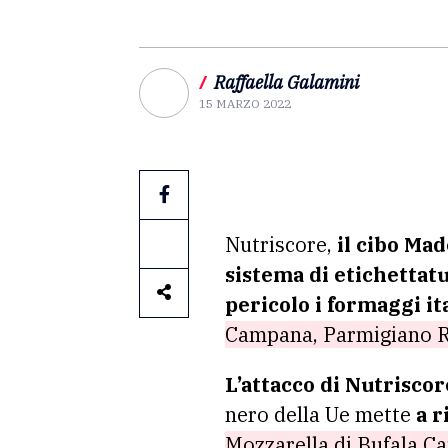
/
Raffaella Galamini
15 MARZO 2022
Nutriscore,
il cibo Mad
sistema di etichettat
pericolo
i formaggi it
Campana, Parmigiano 
L’attacco di Nutriscor
nero della Ue mette
a r
Mozzarella di Bufala C