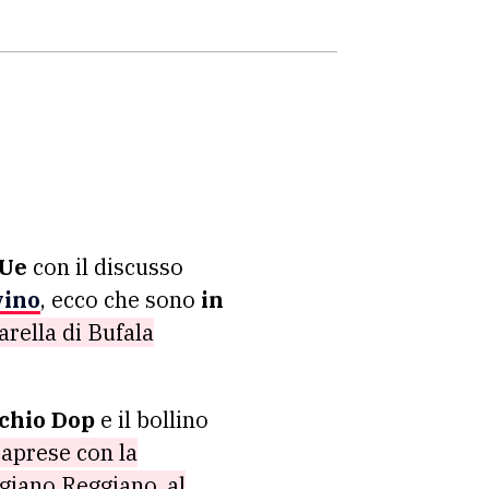
 Ue
con il discusso
vino
, ecco che sono
in
rella di Bufala
rchio Dop
e il bollino
caprese con la
giano Reggiano, al