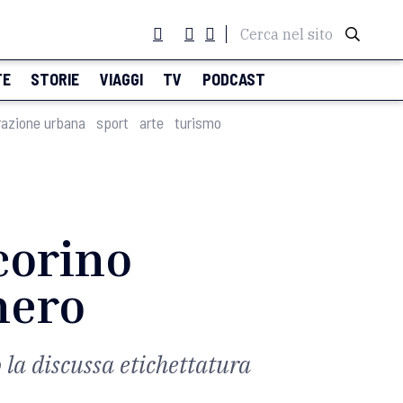
Cerca nel sito
TE
STORIE
VIAGGI
TV
PODCAST
razione urbana
sport
arte
turismo
ecorino
nero
 la discussa etichettatura