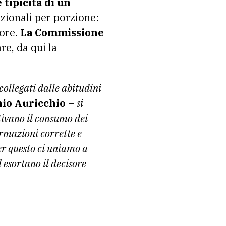
 tipicità di un
izionali per porzione:
tore.
La Commissione
re, da qui la
collegati dalle abitudini
io Auricchio
–
si
tivano il consumo dei
ormazioni corrette e
r questo ci uniamo a
 esortano il decisore