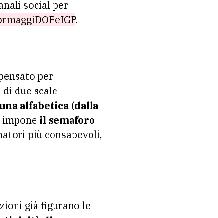
nali social per
FormaggiDOPeIGP
.
pensato per
o di due scale
una alfabetica (dalla
he impone
il semaforo
atori più consapevoli,
ezioni già figurano le