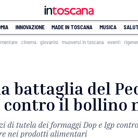
MIA
INNOVAZIONE
MADE IN TOSCANA
MUSICA
SALU
imentare
cinema
giovanisì
muoversi in toscana
eventi
rigene
la battaglia del P
contro il bollino 
i di tutela dei formaggi Dop e Igp contro
re nei prodotti alimentari