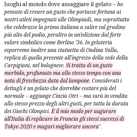
luoghi al mondo dove assaggiare il gelato –
ho
pensato di creare un gusto che portasse fortuna ai
nostri atleti impegnati alle Olimpiadi, ma soprattutto
che celebrasse la prima italiana a salire sul gradino
più alto del podio, peraltro in un’edizione dal forte
valore simbolico come Berlino ‘36. In gelateria
esporremo inoltre una statuetta di Ondina Valla,
replica di quella presente all’ingresso della sede della
Carpigiani, nel bolognese.
Si tratta di un gusto
morbido, profumato ma allo stesso tempo con una
nota di freschezza data dal lampone
. Considerati i
dettagli è un gelato che dovrebbe costare più del
normale – aggiunge Cinzia Otri – ma sarà in vendita
allo stesso prezzo degli altri gusti, per tutta la durata
dei Giochi Olimpici.
È il mio modo per augurare
all’Italia di replicare in Francia gli stessi successi di
Tokyo 2020 e magari migliorare ancora
”.