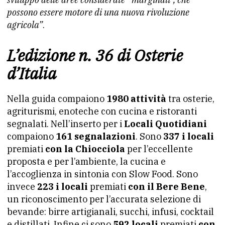
possono essere motore di una nuova rivoluzione
agricola”
.
L’edizione n. 36 di Osterie
d’Italia
Nella guida compaiono
1980 attività
tra osterie,
agriturismi, enoteche con cucina e ristoranti
segnalati. Nell’inserto per i
Locali Quotidiani
compaiono
161 segnalazioni
. Sono
337 i locali
premiati
con la Chiocciola
per l’eccellente
proposta e per l’ambiente, la cucina e
l’accoglienza in sintonia con Slow Food. Sono
invece
223 i locali
premiati
con il Bere Bene
,
un riconoscimento per l’accurata selezione di
bevande: birre artigianali, succhi, infusi, cocktail
e distillati. Infine ci sono
592 locali
premiati
con