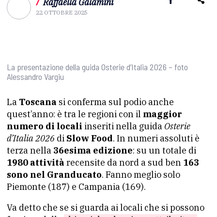
/
Raffaella Galamini
22 OTTOBRE 2025
La presentazione della guida Osterie d’Italia 2026 – foto
Alessandro Vargiu
La
Toscana
si conferma sul podio anche
quest’anno: è tra le regioni con il
maggior
numero di locali
inseriti nella guida
Osterie
d’Italia 2026
di
Slow Food
. In numeri assoluti è
terza nella
36esima edizione
: su un totale di
1980 attività
recensite da nord a sud ben
163
sono nel Granducato
. Fanno meglio solo
Piemonte (187) e Campania (169).
Va detto che se si guarda ai locali che si possono