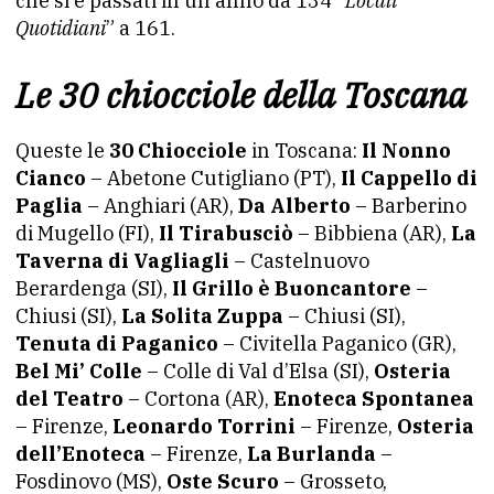
che si è passati in un anno da 134 “
Locali
Quotidiani
” a 161.
Le 30 chiocciole della Toscana
Queste le
30 Chiocciole
in Toscana:
Il Nonno
Cianco
– Abetone Cutigliano (PT),
Il Cappello di
Paglia
– Anghiari (AR),
Da Alberto
– Barberino
di Mugello (FI),
Il Tirabusciò
– Bibbiena (AR),
La
Taverna di Vagliagli
– Castelnuovo
Berardenga (SI),
Il Grillo è Buoncantore
–
Chiusi (SI),
La Solita Zuppa
– Chiusi (SI),
Tenuta di Paganico
– Civitella Paganico (GR),
Bel Mi’ Colle
– Colle di Val d’Elsa (SI),
Osteria
del Teatro
– Cortona (AR),
Enoteca Spontanea
– Firenze,
Leonardo Torrini
– Firenze,
Osteria
dell’Enoteca
– Firenze,
La Burlanda
–
Fosdinovo (MS),
Oste Scuro
– Grosseto,