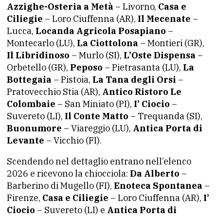
Azzighe-Osteria a Metà
– Livorno,
Casa e
Ciliegie
– Loro Ciuffenna (AR),
Il Mecenate
–
Lucca,
Locanda Agricola Posapiano
–
Montecarlo (LU),
La Ciottolona
– Montieri (GR),
Il Libridinoso
– Murlo (SI),
L’Oste Dispensa
–
Orbetello (GR),
Peposo
– Pietrasanta (LU),
La
Bottegaia
– Pistoia,
La Tana degli Orsi
–
Pratovecchio Stia (AR),
Antico
Ristoro Le
Colombaie
– San Miniato (PI),
I’ Ciocio
–
Suvereto (LI),
Il Conte Matto
– Trequanda (SI),
Buonumore
– Viareggio (LU),
Antica Porta di
Levante
– Vicchio (FI).
Scendendo nel dettaglio entrano nell’elenco
2026 e ricevono la chiocciola:
Da Alberto
–
Barberino di Mugello (FI),
Enoteca Spontanea
–
Firenze,
Casa e Ciliegie
– Loro Ciuffenna (AR),
I’
Ciocio
– Suvereto (LI) e
Antica Porta di