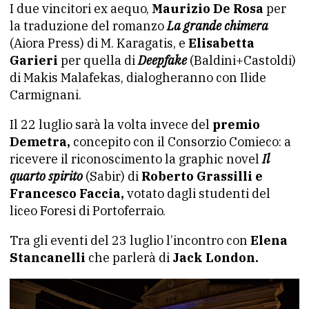
I due vincitori ex aequo,
Maurizio De Rosa
per
la traduzione del romanzo
La grande chimera
(Aiora Press) di M. Karagatis, e
Elisabetta
Garieri
per quella di
Deepfake
(Baldini+Castoldi)
di Makis Malafekas, dialogheranno con Ilide
Carmignani.
Il 22 luglio sarà la volta invece del
premio
Demetra,
concepito con il Consorzio Comieco: a
ricevere il riconoscimento la graphic novel
Il
quarto spirito
(Sabir) di
Roberto Grassilli e
Francesco Faccia,
votato dagli studenti del
liceo Foresi di Portoferraio.
Tra gli eventi del 23 luglio l’incontro con
Elena
Stancanelli
che parlerà di
Jack London.