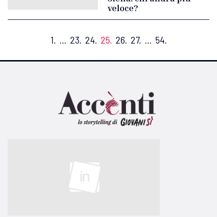
veloce?
1.
…
23.
24.
25.
26.
27.
…
54.