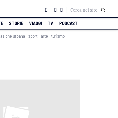
Cerca nel sito
TE
STORIE
VIAGGI
TV
PODCAST
razione urbana
sport
arte
turismo