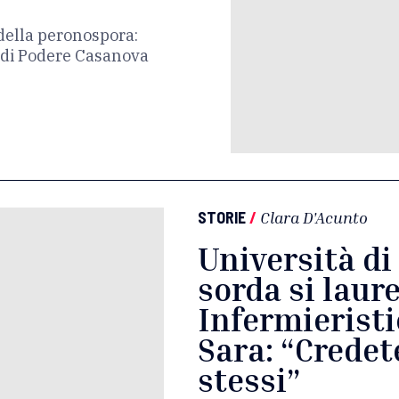
 della peronospora:
o di Podere Casanova
STORIE
/
Clara D'Acunto
Università di
sorda si laur
Infermieristi
Sara: “Credet
stessi”