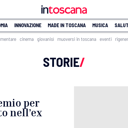
MIA
INNOVAZIONE
MADE IN TOSCANA
MUSICA
SALU
imentare
cinema
giovanisì
muoversi in toscana
eventi
rigene
STORIE
/
remio per
to nell’ex