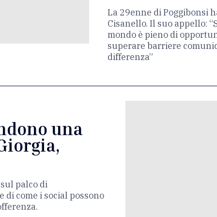
La 29enne di Poggibonsi ha 
Cisanello. Il suo appello: “
mondo è pieno di opportun
superare barriere comunica
differenza”
endono una
Giorgia,
sul palco di
 di come i social possono
offerenza.