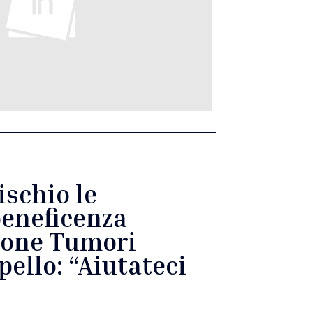
ischio le
 beneficenza
zione Tumori
pello: “Aiutateci