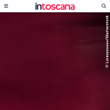
© Lorenzooooo/Shutterstock