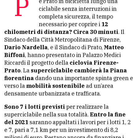
Presto potremo spostarci tra Firenze
e Prato in bicicletta lungo una
ciclabile senza interruzioni in
completa sicurezza, il tempo
necessario per coprire i
12
chilometri di distanza? Circa 30 minuti
. Il
Sindaco della Città Metropolitana di Firenze,
Dario Nardella
, e il Sindaco di Prato,
Matteo
Biffoni
, hanno presentato in Palazzo Medici
Riccardi il progetto della
ciclovia Firenze-
Prato
. La
superciclabile cambierà la Piana
fiorentina
dando una importante spinta green e
verso la
mobilità sostenibile
ad un’area
densamente urbanizzata e trafficata.
Sono 7 i lotti previsti
per realizzare la
superciclabile nella sua totalità.
Entro la fine
del 2021
saranno appaltati i lavori per i lotti 1, 2
e 7, pari a 7,1 km per un investimento di 8,2
milioni di euro. Restano ancora da finanziare i