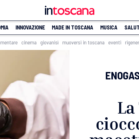
MIA
INNOVAZIONE
MADE IN TOSCANA
MUSICA
SALU
imentare
cinema
giovanisì
muoversi in toscana
eventi
rigene
ENOGA
La
ciocc