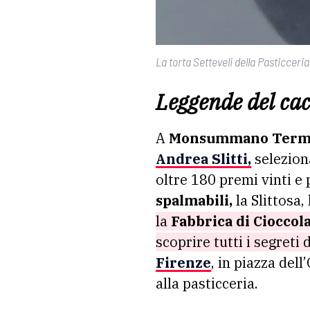
La torta Setteveli della Pasticceri
Leggende del cac
A
Monsummano Ter
Andrea Slitti,
seleziona
oltre 180 premi vinti e 
spalmabili,
la Slittosa,
la
Fabbrica di Cioccol
scoprire tutti i segreti 
Firenze
, in piazza dell
alla pasticceria.