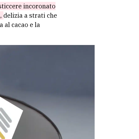
sticcere incoronato
i,
delizia a strati che
a al cacao e la