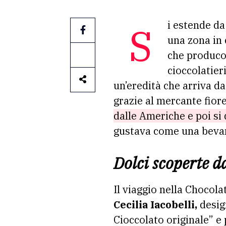
Si estende d
una zona in 
che produc
cioccolatier
un’eredità che arriva da 
grazie al mercante fior
dalle Americhe e poi si 
gustava come una bevan
Dolci scoperte d
Il viaggio nella Chocola
Cecilia Iacobelli,
desig
Cioccolato originale” e 