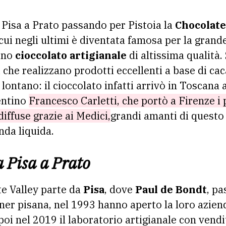
a Pisa a Prato passando per Pistoia la
Chocolate
cui negli ultimi è diventata famosa per la grand
ono
cioccolato artigianale
di altissima qualità.
i che realizzano prodotti eccellenti a base di ca
lontano: il cioccolato infatti arrivò in Toscana a
entino
Francesco Carletti, che portò a Firenze i
diffuse grazie ai Medici,
grandi amanti di questo 
da liquida.
a Pisa a Prato
te Valley parte da
Pisa
, dove
Paul de Bondt
, pa
ner pisana, nel 1993 hanno aperto la loro azie
poi nel 2019 il laboratorio artigianale con vend