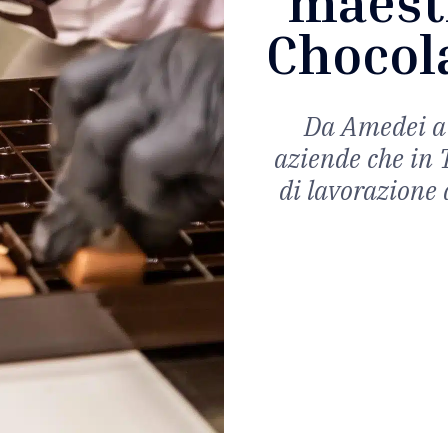
maestr
Chocola
Da Amedei a S
aziende che in 
di lavorazione 