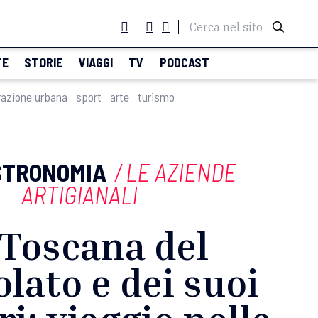
Cerca nel sito
TE
STORIE
VIAGGI
TV
PODCAST
razione urbana
sport
arte
turismo
STRONOMIA
/
LE AZIENDE
ARTIGIANALI
 Toscana del
olato e dei suoi