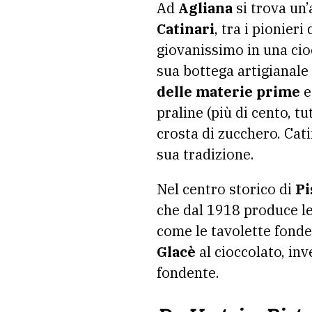
Ad
Agliana
si trova un’
Catinari
, tra i pionier
giovanissimo in una
cio
sua bottega artigianale 
delle materie prime
e
praline (più di cento, tu
crosta di zucchero. Cat
sua tradizione.
Nel centro storico di
Pi
che dal 1918 produce le
come le tavolette fonden
Glacè
al cioccolato, in
fondente.