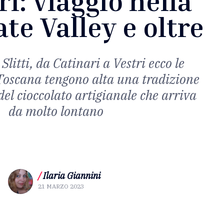
i: viaggio nella
te Valley e oltre
litti, da Catinari a Vestri ecco le
Toscana tengono alta una tradizione
del cioccolato artigianale che arriva
da molto lontano
/
Ilaria Giannini
21 MARZO 2023