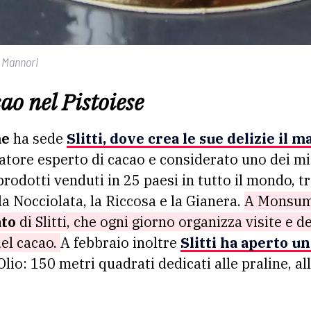
a Mannori
ao nel Pistoiese
me
ha sede
Slitti, dove crea le sue delizie il 
tore esperto di cacao e considerato uno dei migl
prodotti venduti in 25 paesi in tutto il mondo, tr
 la Nocciolata, la Riccosa e la Gianera.
A Monsum
ato
di Slitti, che ogni giorno organizza visite e 
del cacao.
A febbraio inoltre
Slitti ha aperto u
’Olio: 150 metri quadrati dedicati alle praline, al