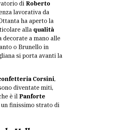
ratorio di
Roberto
ienza lavorativa da
 Ottanta ha aperto la
ticolare alla
qualità
a decorate a mano alle
 Santo o Brunello in
liana si porta avanti la
confetteria Corsini
,
sono diventate miti,
che è il
Panforte
un finissimo strato di