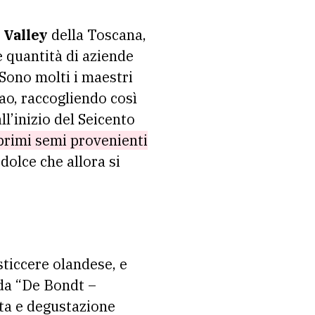
 Valley
della Toscana,
e quantità di aziende
 Sono molti i maestri
cao, raccogliendo così
ll’inizio del Seicento
 primi semi provenienti
dolce che allora si
sticcere olandese, e
nda “De Bondt –
ita e degustazione