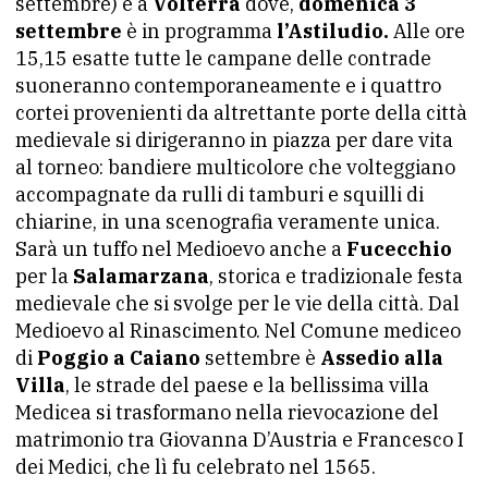
settembre) e a
Volterra
dove,
domenica 3
settembre
è in programma
l’Astiludio.
Alle ore
15,15 esatte tutte le campane delle contrade
suoneranno contemporaneamente e i quattro
cortei provenienti da altrettante porte della città
medievale si dirigeranno in piazza per dare vita
al torneo: bandiere multicolore che volteggiano
accompagnate da rulli di tamburi e squilli di
chiarine, in una scenografia veramente unica.
Sarà un tuffo nel Medioevo anche a
Fucecchio
per la
Salamarzana
, storica e tradizionale festa
medievale che si svolge per le vie della città. Dal
Medioevo al Rinascimento. Nel Comune mediceo
di
Poggio a Caiano
settembre è
Assedio alla
Villa
, le strade del paese e la bellissima villa
Medicea si trasformano nella rievocazione del
matrimonio tra Giovanna D’Austria e Francesco I
dei Medici, che lì fu celebrato nel 1565.