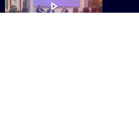
VIAGGI
Il Mugello cambia look: una nuova
brand identity per raccontare la
"Toscana Autentica"
VIAGGI
Antichi approdi per moderni