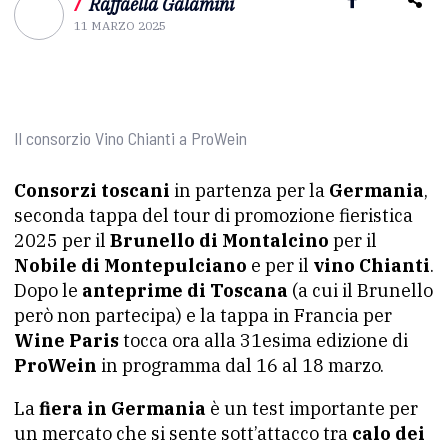
/
Raffaella Galamini
11 MARZO 2025
Il consorzio Vino Chianti a ProWein
Consorzi toscani
in partenza per la
Germania
,
seconda tappa del tour di promozione fieristica
2025 per il
Brunello
di Montalcino
per il
Nobile di Montepulciano
e per il
vino Chianti
.
Dopo le
anteprime di Toscana
(a cui il Brunello
però non partecipa) e la tappa in Francia per
Wine Paris
tocca ora alla 31esima edizione di
ProWein
in programma dal 16 al 18 marzo.
La
fiera in Germania
è un test importante per
un mercato che si sente sott’attacco tra
calo dei