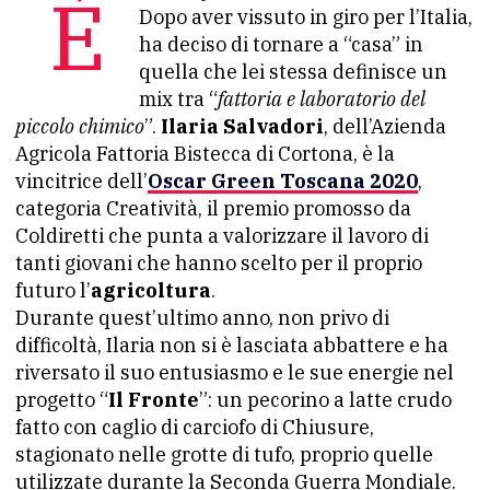
È stata dj, vocalist e ora è contadina.
Dopo aver vissuto in giro per l’Italia,
ha deciso di tornare a “casa” in
quella che lei stessa definisce un
mix tra “
fattoria e laboratorio del
piccolo chimico
”.
Ilaria Salvadori
, dell’Azienda
Agricola Fattoria Bistecca di Cortona, è la
vincitrice dell’
Oscar Green Toscana 2020
,
categoria Creatività, il premio promosso da
Coldiretti che punta a valorizzare il lavoro di
tanti giovani che hanno scelto per il proprio
futuro l’
agricoltura
.
Durante quest’ultimo anno, non privo di
difficoltà, Ilaria non si è lasciata abbattere e ha
riversato il suo entusiasmo e le sue energie nel
progetto “
Il Fronte
”: un pecorino a latte crudo
fatto con caglio di carciofo di Chiusure,
stagionato nelle grotte di tufo, proprio quelle
utilizzate durante la Seconda Guerra Mondiale.