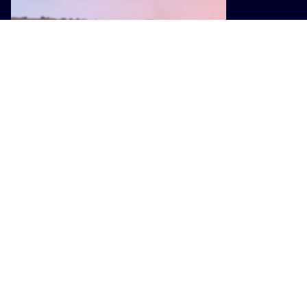
ENOGASTRONOMIA
Programma di sviluppo rurale, 1,3
miliardi di euro per le imprese
agricole toscane