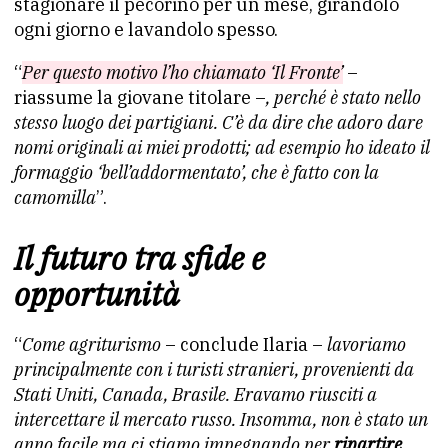
stagionare il pecorino per un mese, girandolo
ogni giorno e lavandolo spesso.
“
Per questo motivo l’ho chiamato ‘Il Fronte’
–
riassume la giovane titolare –
, perché è stato nello
stesso luogo dei partigiani. C’è da dire che adoro dare
nomi originali ai miei prodotti; ad esempio ho ideato il
formaggio ‘bell’addormentato’, che è fatto con la
camomilla
”.
Il futuro tra sfide e
opportunità
“
Come agriturismo
– conclude Ilaria –
lavoriamo
principalmente con i turisti stranieri, provenienti da
Stati Uniti, Canada, Brasile. Eravamo riusciti a
intercettare il mercato russo. Insomma, non è stato un
anno facile ma ci stiamo impegnando per
ripartire