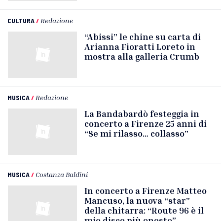
CULTURA
/
Redazione
“Abissi” le chine su carta di
Arianna Fioratti Loreto in
mostra alla galleria Crumb
MUSICA
/
Redazione
La Bandabardò festeggia in
concerto a Firenze 25 anni di
“Se mi rilasso… collasso”
MUSICA
/
Costanza Baldini
In concerto a Firenze Matteo
Mancuso, la nuova “star”
della chitarra: “Route 96 è il
mio disco più onesto”