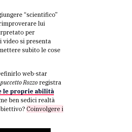
rimproverare lui
erpretato per
ni video si presenta
 mettere subito le cose
Definirlo web-star
puccetto Rozzo
registra
 le proprie abilità
eme ben sedici realtà
’obiettivo?
Coinvolgere i