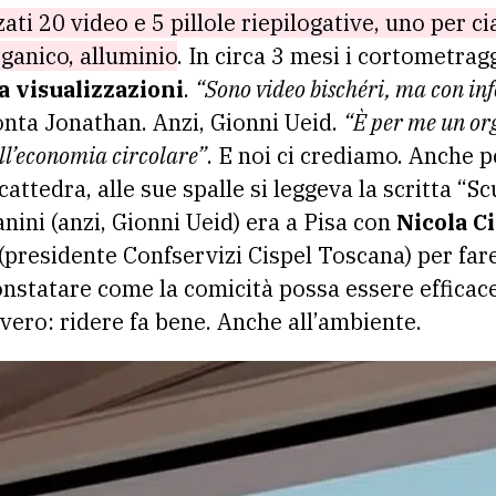
zati 20 video e 5 pillole riepilogative, uno per c
rganico, alluminio
. In circa 3 mesi i cortometrag
a visualizzazioni
.
“Sono video bischéri, ma con in
onta Jonathan. Anzi, Gionni Ueid.
“È per me un org
ell’economia circolare”
. E noi ci crediamo. Anche p
 cattedra, alle sue spalle si leggeva la scritta “S
nini (anzi, Gionni Ueid) era a Pisa con
Nicola Ci
(presidente Confservizi Cispel Toscana) per fare
nstatare come la comicità possa essere efficace
 vero: ridere fa bene. Anche all’ambiente.