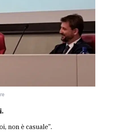
re
i.
i, non è casuale”.