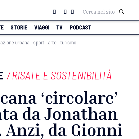
Cerca nel sito
TE
STORIE
VIAGGI
TV
PODCAST
razione urbana
sport
arte
turismo
E
/
RISATE E SOSTENIBILITÀ
cana ‘circolare’
ata da Jonathan
. Anzi, da Gionni