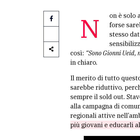
Non è solo attore, autore e comico, ma anche divulgare. Aggiungere “scientifico”
forse sare
stesso dat
sensibilizz
così:
“Sono Gionni Ueid, n
in chiaro.
Il merito di tutto questo
sarebbe riduttivo, perch
sempre il sold out. Sta
alla campagna di comu
regionali attive nell’amb
più giovani e educarli a