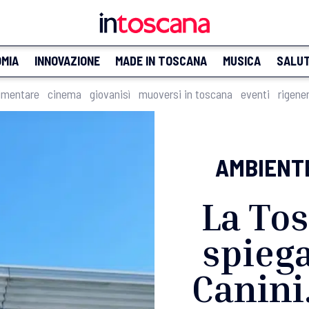
MIA
INNOVAZIONE
MADE IN TOSCANA
MUSICA
SALU
imentare
cinema
giovanisì
muoversi in toscana
eventi
rigene
AMBIENT
La Tos
spieg
Canini