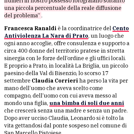
numeri in nostro possesso fotografano soltanto
una piccola percentuale della reale diffusione
del problema”
.
Francesca Ranaldi
è la coordinatrice del
Cento
Antiviolenza La Nara di Prato
, un luogo che
ogni anno accoglie, offre consulenza e supporto a
circa 400 donne del territorio pratese in stretta
sinergia con le forze dell’ordine e gli uffici locali.
E proprio a Prato, in località La Briglia, un piccolo
paesino della Val di Bisenzio, lo scorso 17
settembre
Claudia Corrieri
ha perso la vita per
mano dell’uomo che aveva scelto come
compagno, dell’uomo con cui aveva messo al
mondo una figlia,
una bimba di soli due anni
che crescerà senza una madre e senza un padre.
Dopo aver ucciso Claudia, Leonardo si è tolto la
vita gettandosi dal ponte sospeso nel comune di
San Marcello Pistoiese.