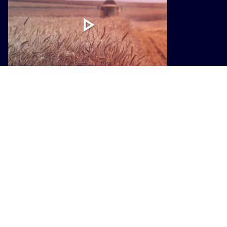
ENOGASTRONOMIA
Programma di sviluppo rurale, 1,3
miliardi di euro per le imprese
agricole toscane