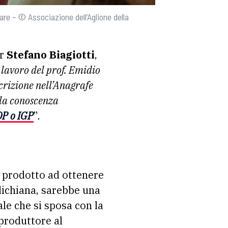
tare – © Associazione dell’Aglione della
or
Stefano Biagiotti
,
 lavoro del prof. Emidio
scrizione nell’Anagrafe
lla conoscenza
OP o IGP
”.
l prodotto ad ottenere
ldichiana, sarebbe una
le che si sposa con la
produttore al