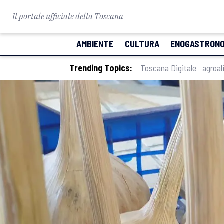
Il portale ufficiale della Toscana
AMBIENTE
CULTURA
ENOGASTRONO
Trending Topics:
Toscana Digitale
agroal