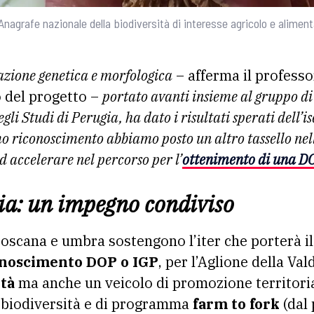
’Anagrafe nazionale della biodiversità di interesse agricolo e alimen
zazione genetica e morfologica
– afferma il profess
o del progetto –
portato avanti insieme al gruppo di
egli Studi di Perugia, ha dato i risultati sperati dell’i
mo riconoscimento abbiamo posto un altro tassello ne
ad accelerare nel percorso per l’
ottenimento di una D
a: un impegno condiviso
toscana e umbra sostengono l’iter che porterà i
onoscimento DOP o IGP
, per l’Aglione della Va
ità
ma anche un veicolo di promozione territoria
a biodiversità e di programma
farm to fork
(dal 