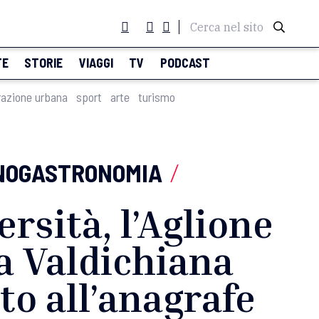
Cerca nel sito
TE
STORIE
VIAGGI
TV
PODCAST
razione urbana
sport
arte
turismo
NOGASTRONOMIA
/
ersità, l’Aglione
a Valdichiana
tto all’anagrafe