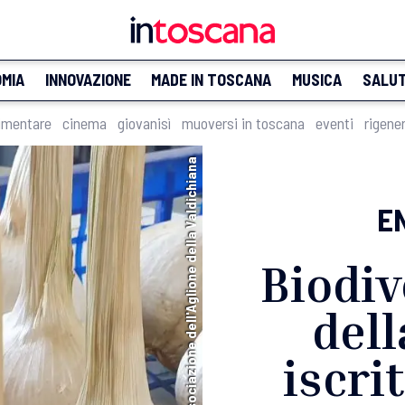
MIA
INNOVAZIONE
MADE IN TOSCANA
MUSICA
SALU
imentare
cinema
giovanisì
muoversi in toscana
eventi
rigene
© Associazione dell'Aglione della Valdichiana
E
Biodiv
dell
iscri