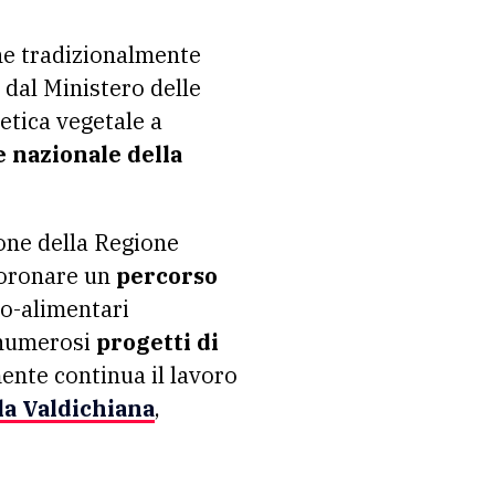
he tradizionalmente
 dal Ministero delle
etica vegetale a
 nazionale della
ione della Regione
coronare un
percorso
ro-alimentari
i numerosi
progetti di
mente continua il lavoro
la Valdichiana
,