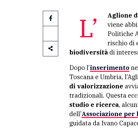
Aglione d
L’
viene abbi
Politiche 
rischio di 
biodiversità
di interes
Dopo l’
inserimento
ne
Toscana e Umbria, l’Agl
di valorizzazione
avvia
tradizionali. Questa ec
studio e ricerca
, alcu
dell’
Associazione per l
guidata da Ivano Capacc