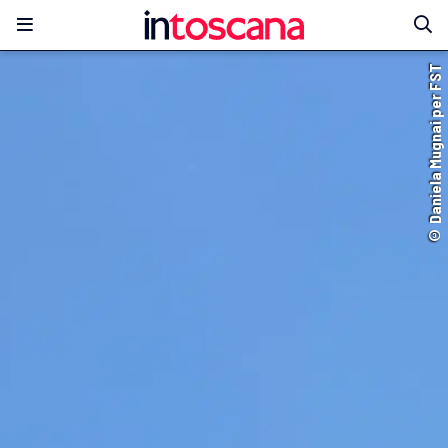
© Daniela Mugnai per FST