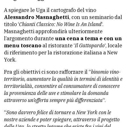
A spiegare le Uga il cartografo del vino
Alessandro Masnaghetti
, con un seminario dal
titolo ‘
Chianti Classico: No Wine Is An Island
‘.
Masnaghetti approfondirà ulteriormente
l’argomento durante
una cena a tema e con un
menu toscano
al ristorante ‘
Il Gattopardo
‘, locale
di riferimento per la ristorazione italiana a New
York.
Fra gli obiettivi ci sono rafforzare il “
binomio vino-
territorio, aumentare la qualità in termini di identità e
territorialità, consentire al consumatore di conoscere
la provenienza delle uve e stimolare la domanda
attraverso un’offerta sempre più differenziata
“.
“
Sono davvero felice di tornare a New York con le
nostre aziende e poter spiegare, attraverso il progetto
delle Uga, lo stretto legame che esiste fra i vini del