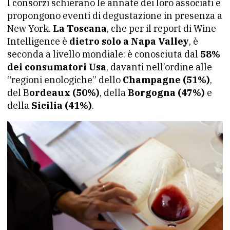
I consorzi schierano le annate dei loro associati e
propongono eventi di degustazione in presenza a
New York.
La Toscana
, che per il report di Wine
Intelligence è
dietro solo a Napa Valley
, è
seconda a livello mondiale: è conosciuta dal
58%
dei consumatori Usa
, davanti nell’ordine alle
“regioni enologiche” dello
Champagne (51%)
,
del B
ordeaux (50%)
, della
Borgogna (47%)
e
della
Sicilia (41%)
.