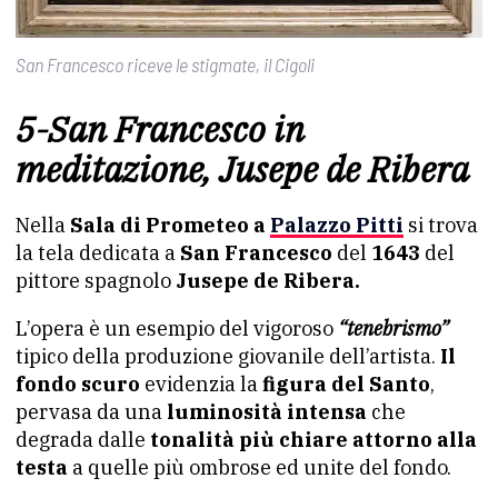
San Francesco riceve le stigmate, il Cigoli
5-San Francesco in
meditazione, Jusepe de Ribera
Nella
Sala di Prometeo a
Palazzo Pitti
si trova
la tela dedicata a
San Francesco
del
1643
del
pittore spagnolo
Jusepe de Ribera.
L’opera è un esempio del vigoroso
“tenebrismo”
tipico della produzione giovanile dell’artista.
Il
fondo scuro
evidenzia la
figura del Santo
,
pervasa da una
luminosità intensa
che
degrada dalle
tonalità più chiare attorno alla
testa
a quelle più ombrose ed unite del fondo.