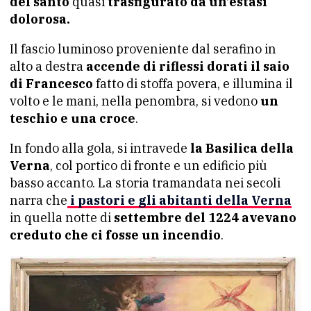
del santo
quasi
trasfigurato da un’estasi
dolorosa.
Il fascio luminoso proveniente dal serafino in
alto a destra
accende di riflessi dorati il saio
di Francesco
fatto di stoffa povera, e illumina il
volto e le mani, nella penombra, si vedono
un
teschio e una croce
.
In fondo alla gola, si intravede
la Basilica della
Verna
, col portico di fronte e un edificio più
basso accanto. La storia tramandata nei secoli
narra che
i pastori e gli abitanti della Verna
in quella notte di
settembre del 1224 avevano
creduto che ci fosse un incendio
.