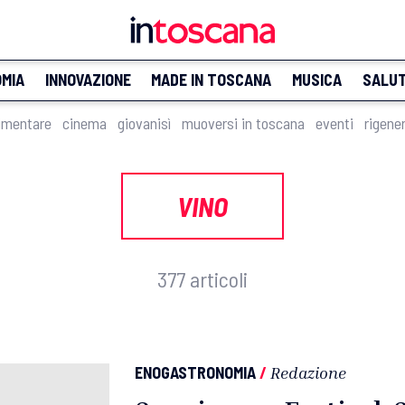
MIA
INNOVAZIONE
MADE IN TOSCANA
MUSICA
SALU
imentare
cinema
giovanisì
muoversi in toscana
eventi
rigene
VINO
377 articoli
ENOGASTRONOMIA
/
Redazione