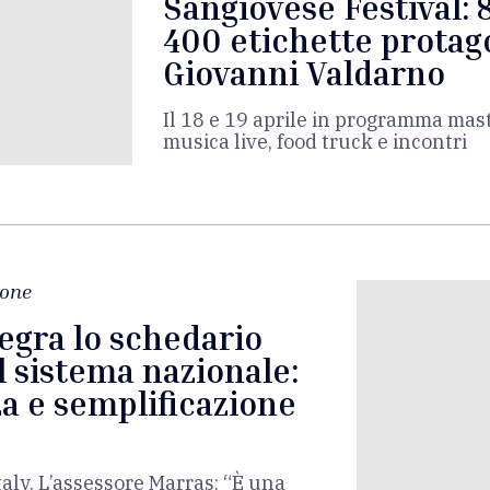
Sangiovese Festival: 
400 etichette protag
Giovanni Valdarno
Il 18 e 19 aprile in programma mast
musica live, food truck e incontri
ione
egra lo schedario
l sistema nazionale:
a e semplificazione
aly. L’assessore Marras: “È una