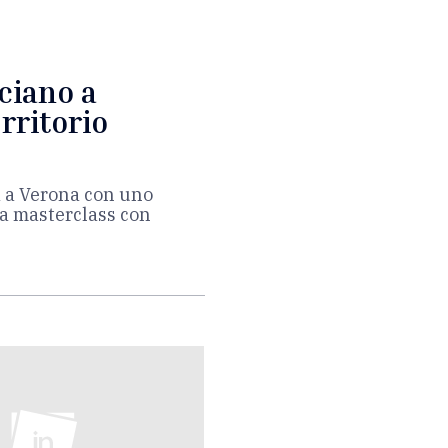
ciano a
erritorio
rà a Verona con uno
 la masterclass con