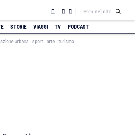
Cerca nel sito
TE
STORIE
VIAGGI
TV
PODCAST
razione urbana
sport
arte
turismo