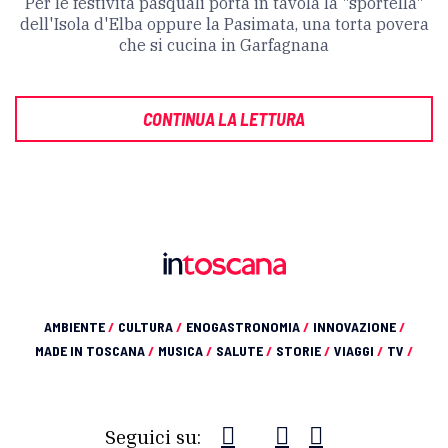
Per le festività pasquali porta in tavola la "sportella"
dell'Isola d'Elba oppure la Pasimata, una torta povera
che si cucina in Garfagnana
CONTINUA LA LETTURA
AMBIENTE
/
CULTURA
/
ENOGASTRONOMIA
/
INNOVAZIONE
/
MADE IN TOSCANA
/
MUSICA
/
SALUTE
/
STORIE
/
VIAGGI
/
TV
/
Seguici su: