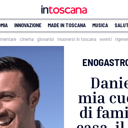
MIA
INNOVAZIONE
MADE IN TOSCANA
MUSICA
SALU
imentare
cinema
giovanisì
muoversi in toscana
eventi
rigene
ENOGASTR
Danie
mia cu
di fami
casa, i