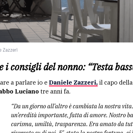
e Zazzeri
e i consigli del nonno: “Testa bas
are a parlare io e
Daniele Zazzeri
,
il capo della
abbo Luciano
tre anni fa.
“Da un giorno all’altro è cambiata la nostra vit
un’eredità importante, fatta di amore. Nostro b
carisma, umiltà, trasparenza. Era amato da tutt
riversato su di noi. E’ stata la nostra fortuna, ci