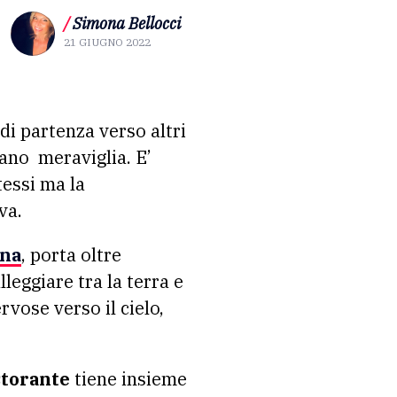
/
Simona Bellocci
21 GIUGNO 2022
ano meraviglia. E’
tessi ma la
va.
ona
, porta oltre
leggiare tra la terra e
rvose verso il cielo,
storante
tiene insieme