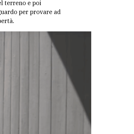
el terreno e poi
sguardo per provare ad
bertà.