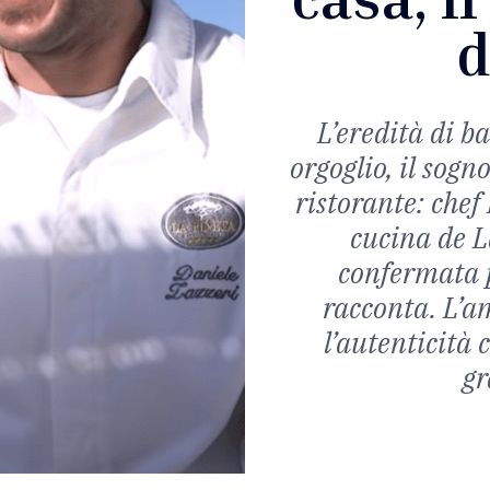
d
L’eredità di b
orgoglio, il sogn
ristorante: chef
cucina de L
confermata pe
racconta. L’am
l’autenticità 
gr