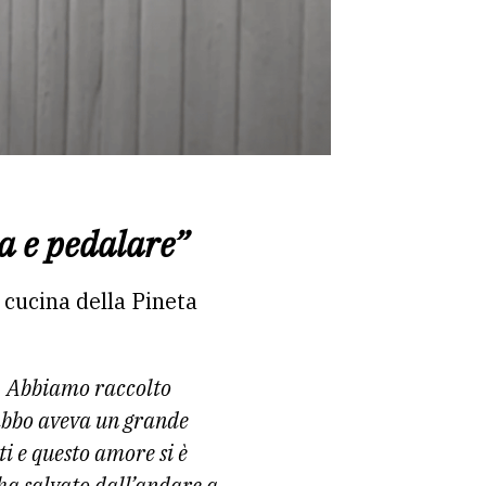
sa e pedalare”
 cucina della Pineta
a. Abbiamo raccolto
abbo aveva un grande
i e questo amore si è
 ha salvato dall’andare a