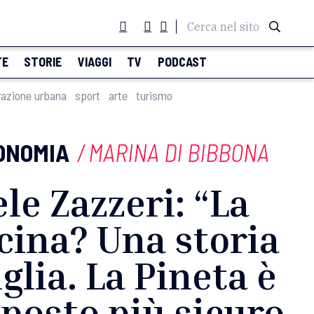
Cerca nel sito
TE
STORIE
VIAGGI
TV
PODCAST
razione urbana
sport
arte
turismo
ONOMIA
/
MARINA DI BIBBONA
le Zazzeri: “La
cina? Una storia
glia. La Pineta è
l posto più sicuro