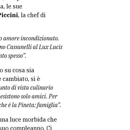
a, le sue
Piccini
, la chef di
to amore incondizionato.
no Cassanelli al Lux Lucis
nto spesso”.
o su cosa sia
è cambiato, si è
nto di vista culinario
 esistono solo amici. Per
che è la Pineta: famiglia”.
è una luce morbida che
l suo compleanno. Ci