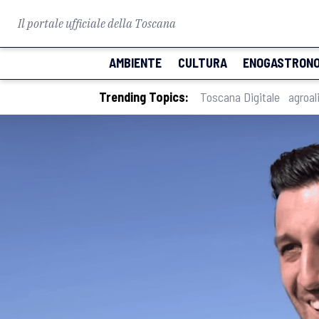
Il portale ufficiale della Toscana
AMBIENTE
CULTURA
ENOGASTRONO
Trending Topics:
Toscana Digitale
agroal