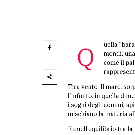
Quella “baracca” stellata sulla spiaggia è il punto di arrivo e di partenza verso altri
mondi, una
come il pal
rappresent
Tira vento. Il mare, sor
l’infinito, in quella di
i sogni degli uomini, sp
mischiano la materia al
E quell’equilibrio tra la 