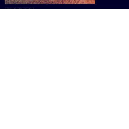
ENOGASTRONOMIA
Programma di sviluppo rurale, 1,3
miliardi di euro per le imprese
agricole toscane
ENOGASTRONOMIA
Gonfalone d’argento per i 75 anni di
Terre dell’Etruria, Saccardi:
“Cooperativa che valorizza il
territorio”