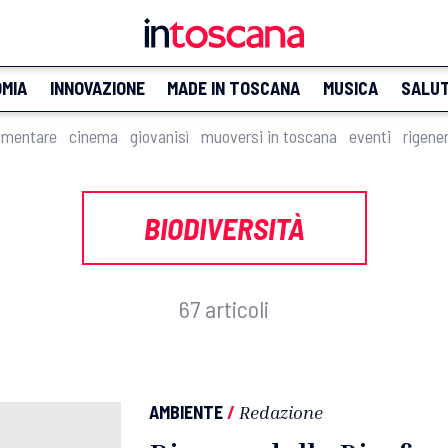
MIA
INNOVAZIONE
MADE IN TOSCANA
MUSICA
SALU
imentare
cinema
giovanisì
muoversi in toscana
eventi
rigene
BIODIVERSITÀ
67 articoli
AMBIENTE
/
Redazione