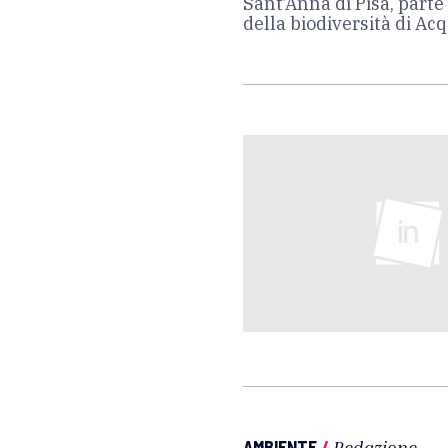
Sant’Anna di Pisa, parte
della biodiversità di A
AMBIENTE
/
Redazione