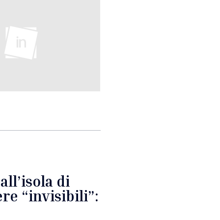
ll’isola di
e “invisibili”: