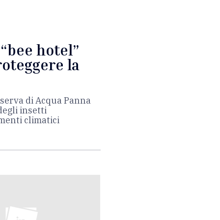
 “bee hotel”
roteggere la
riserva di Acqua Panna
degli insetti
menti climatici