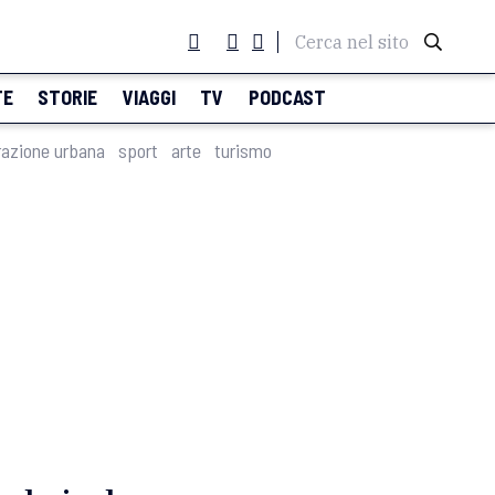
Cerca nel sito
TE
STORIE
VIAGGI
TV
PODCAST
razione urbana
sport
arte
turismo