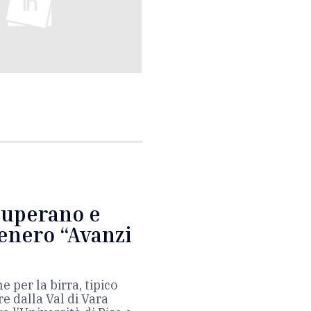
cuperano e
tenero “Avanzi
 per la birra, tipico
e dalla Val di Vara