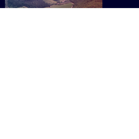
ENOGASTRONOMIA
A Prato una cantina dal design
moderno per esaltare sapori e aromi
del territorio
I PIÙ POPOLARI SU INTOSCANA