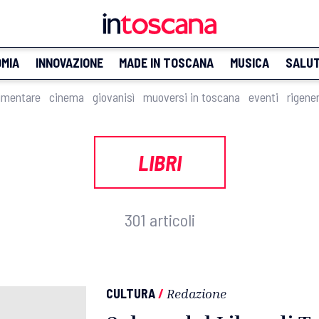
MIA
INNOVAZIONE
MADE IN TOSCANA
MUSICA
SALU
imentare
cinema
giovanisì
muoversi in toscana
eventi
rigene
LIBRI
301 articoli
CULTURA
/
Redazione