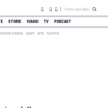
Cerca nel sito
TE
STORIE
VIAGGI
TV
PODCAST
razione urbana
sport
arte
turismo