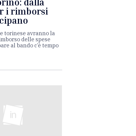
rino: dalla
 i rimborsi
ecipano
ne torinese avranno la
rimborso delle spese
pare al bando c’è tempo