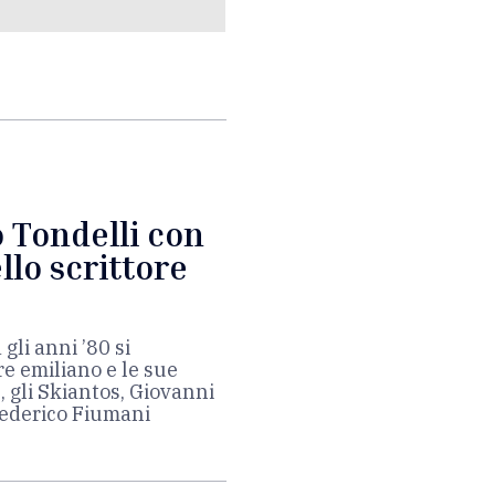
o Tondelli con
llo scrittore
gli anni ’80 si
re emiliano e le sue
e, gli Skiantos, Giovanni
Federico Fiumani