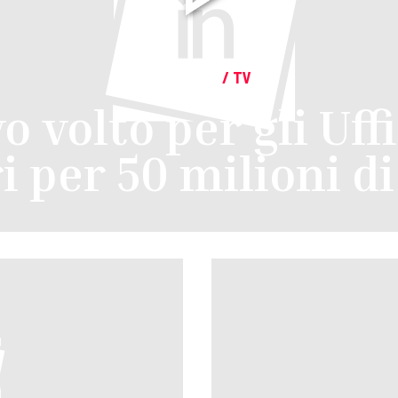
INTOSCANA
/
TV
 volto per gli Uffiz
i per 50 milioni d