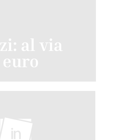
i: al via
i euro