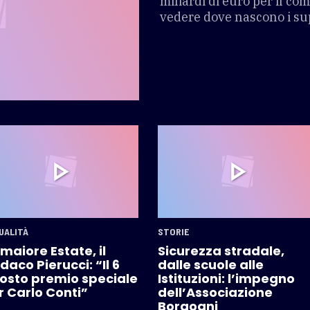
miliardi di euro per il co
vedere dove nascono i su
UALITÀ
STORIE
maiore Estate, il
Sicurezza stradale,
daco Pierucci: “Il 6
dalle scuole alle
osto premio speciale
Istituzioni: l’impegno
r Carlo Conti”
dell’Associazione
Borgogni