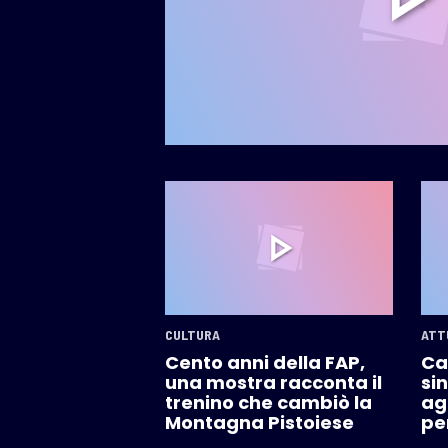
CULTURA
ATT
Cento anni della FAP,
Ca
una mostra racconta il
sin
trenino che cambiò la
ag
Montagna Pistoiese
pe