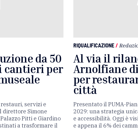
RIQUALIFICAZIONE
/
Redazi
oluzione da 50
Al via il ril
i cantieri per
Arnolfiane di
 museale
per restaurar
città
restauri, servizi e
Presentato il PUMA-Pian
al direttore Simone
2029: una strategia unic
 Palazzo Pitti e Giardino
e accessibilità. Oggi è vis
tinati a trasformare il
e appena il 6% dei cam