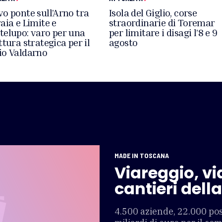
o ponte sull’Arno tra
Isola del Giglio, corse
aia e Limite e
straordinarie di Toremar
elupo: varo per una
per limitare i disagi l’8 e 9
ttura strategica per il
agosto
o Valdarno
MADE IN TOSCANA
Viareggio, vi
cantieri dell
4.500 aziende, 22.000 post