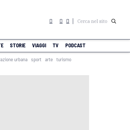
Cerca nel sito
TE
STORIE
VIAGGI
TV
PODCAST
razione urbana
sport
arte
turismo