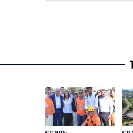
ATTUALITÀ
/
ATTUA