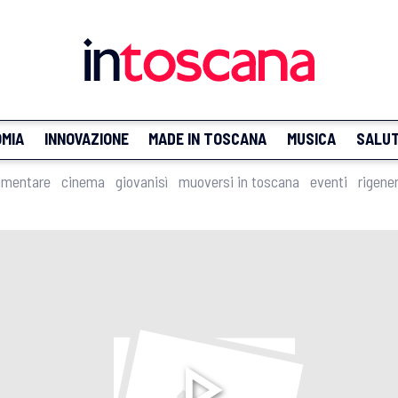
MIA
INNOVAZIONE
MADE IN TOSCANA
MUSICA
SALU
imentare
cinema
giovanisì
muoversi in toscana
eventi
rigene