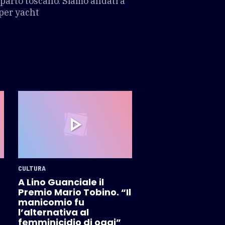
mparto toscano. Siamo andati a
per yacht
CULTURA
A Lino Guanciale il
Premio Mario Tobino. “Il
manicomio fu
l’alternativa al
femminicidio di oggi”