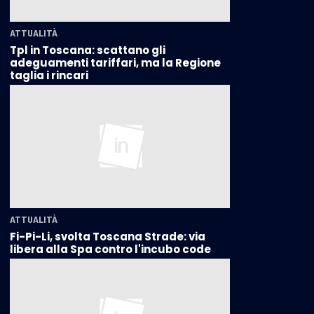
ATTUALITÀ
Tpl in Toscana: scattano gli
adeguamenti tariffari, ma la Regione
taglia i rincari
ATTUALITÀ
Fi-Pi-Li, svolta Toscana Strade: via
libera alla Spa contro l'incubo code